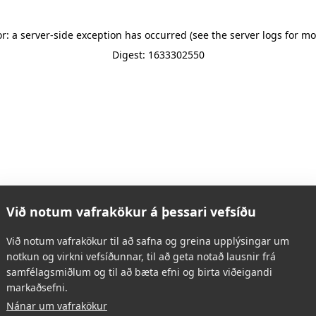
or: a server-side exception has occurred (see the server logs for mo
Digest: 1633302550
Við notum vafrakökur á þessari vefsíðu
Við notum vafrakökur til að safna og greina upplýsingar um
notkun og virkni vefsíðunnar, til að geta notað lausnir frá
samfélagsmiðlum og til að bæta efni og birta viðeigandi
markaðsefni.
Nánar um vafrakökur