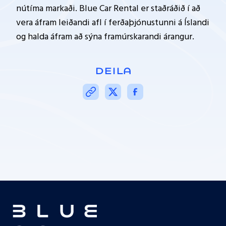
nútíma markaði. Blue Car Rental er staðráðið í að
vera áfram leiðandi afl í ferðaþjónustunni á Íslandi
og halda áfram að sýna framúrskarandi árangur.
DEILA