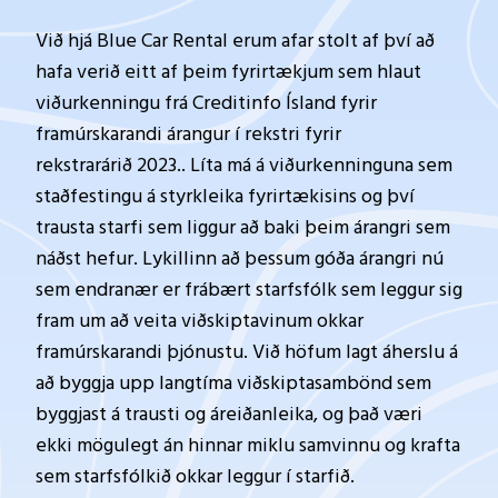
Við hjá Blue Car Rental erum afar stolt af því að
hafa verið eitt af þeim fyrirtækjum sem hlaut
viðurkenningu frá Creditinfo Ísland fyrir
framúrskarandi árangur í rekstri fyrir
rekstrarárið 2023.. Líta má á viðurkenninguna sem
staðfestingu á styrkleika fyrirtækisins og því
trausta starfi sem liggur að baki þeim árangri sem
náðst hefur. Lykillinn að þessum góða árangri nú
sem endranær er frábært starfsfólk sem leggur sig
fram um að veita viðskiptavinum okkar
framúrskarandi þjónustu. Við höfum lagt áherslu á
að byggja upp langtíma viðskiptasambönd sem
byggjast á trausti og áreiðanleika, og það væri
ekki mögulegt án hinnar miklu samvinnu og krafta
sem starfsfólkið okkar leggur í starfið.