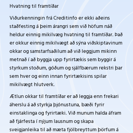
Hvatning til framtíðar
Viðurkenningin frá Creditinfo er ekki aðeins
staðfesting á þeim árangri sem við höfum náð
heldur einnig mikilvæg hvatning til framtíðar. Það
er okkur einnig mikilvægt að sýna viðskiptavinum
okkar og samstarfsaðilum að við leggjum mikinn
metnað í að byggja upp fyrirtækis sem byggir á
styrkum stoðum, góðum og sjálfbærum rekstri þar
sem hver og einn innan fyrirtækisins spilar
mikilvægt hlutverk.
Ætlun okkar til framtíðar er að leggja enn frekari
áherslu á að styrkja þjónustuna, bæði fyrir
einstaklinga og fyrirtæki. Við munum halda áfram
að fjárfesta í nýjum lausnum og skapa
sveigjanleika til að mæta fjölbreyttum þörfum á