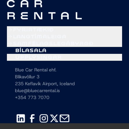
FYRIRTÆKIÐ
LANGTÍMALEIGA
SAMFÉLAGSLEGÁBYRGÐ
BÍLASALA
UPPLÝSINGAR
Blue Car Rental ehf.
Blikavöllur 3
235 Keflavík Airport, Iceland
blue@bluecarrental.is
+354 773 7070