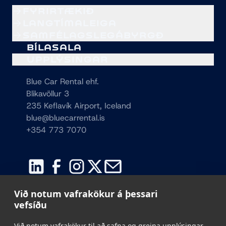
FYRIRTÆKIÐ
LANGTÍMALEIGA
SAMFÉLAGSLEGÁBYRGÐ
BÍLASALA
UPPLÝSINGAR
Blue Car Rental ehf.
Blikavöllur 3
235 Keflavík Airport, Iceland
blue@bluecarrental.is
+354 773 7070
Við notum vafrakökur á þessari
vefsíðu
Við notum vafrakökur til að safna og greina upplýsingar