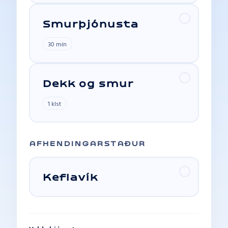
Smurþjónusta
30 mín
Dekk og smur
1 klst
AFHENDINGARSTAÐUR
Keflavík