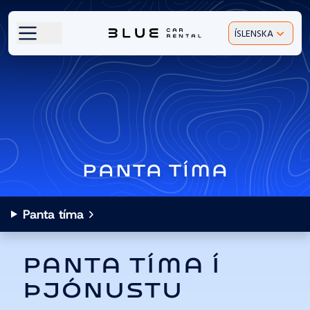
ÍSLENSKA
PANTA TÍMA
Panta tíma
PANTA TÍMA Í
ÞJÓNUSTU