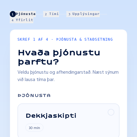
Þjónusta
Tími
Upplýsingar
1
2
3
Yfirlit
4
SKREF 1 AF 4 · ÞJÓNUSTA & STAÐSETNING
Hvaða þjónustu
þarftu?
Veldu þjónustu og afhendingarstað. Næst sýnum
við lausa tíma þar.
ÞJÓNUSTA
Dekkjaskipti
30 mín