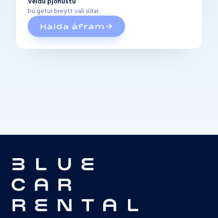
Veldu þjónustu
Þú getur breytt vali síðar.
Halda áfram