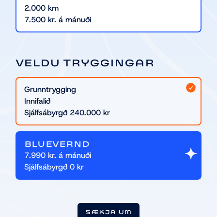
2.000 km
7.500 kr. á mánuði
VELDU TRYGGINGAR
Grunntrygging
Innifalið
Sjálfsábyrgð
240.000
kr
BLUEVERND
7.990 kr. á mánuði
Sjálfsábyrgð
0 kr
SÆKJA UM