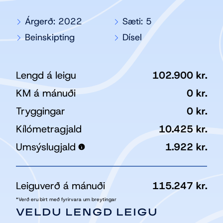
Árgerð
:
2022
Sæti
:
5
Beinskipting
Dísel
Lengd á leigu
102.900
kr.
KM á mánuði
0
kr.
Tryggingar
0
kr.
Kílómetragjald
10.425 kr.
Umsýslugjald
1.922 kr.
Leiguverð á mánuði
115.247
kr.
*
Verð eru birt með fyrirvara um breytingar
VELDU LENGD LEIGU