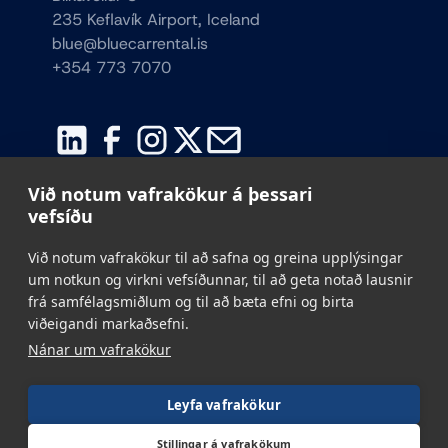
235 Keflavík Airport, Iceland
blue@bluecarrental.is
+354 773 7070
Við notum vafrakökur á þessari
vefsíðu
Við notum vafrakökur til að safna og greina upplýsingar
um notkun og virkni vefsíðunnar, til að geta notað lausnir
frá samfélagsmiðlum og til að bæta efni og birta
viðeigandi markaðsefni.
Nánar um vafrakökur
Leyfa vafrakökur
Stillingar á vafrakökum