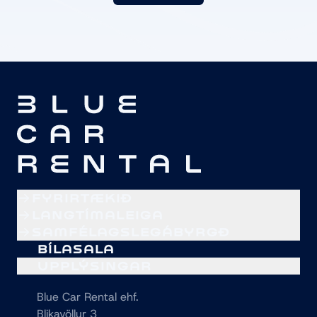
FYRIRTÆKIÐ
LANGTÍMALEIGA
SAMFÉLAGSLEGÁBYRGÐ
BÍLASALA
UPPLÝSINGAR
Blue Car Rental ehf.
Blikavöllur 3